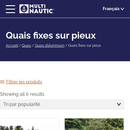
Passer
Français
au
contenu
principal
Quais fixes sur pieux
Accueil
/
Quais
/
Quais d’aluminium
/
Quais fixes sur pieux
Filtrer les produits
Showing all 6 results
Sorted
by
popularity