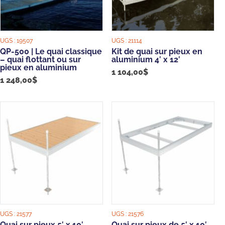
UGS :
19507
UGS :
21114
QP-500 | Le quai classique
Kit de quai sur pieux en
– quai flottant ou sur
aluminium 4′ x 12′
pieux en aluminium
1 104,00
$
1 248,00
$
UGS :
21577
UGS :
21576
Quai sur pieux 5′ x 10′
Quai sur pieux de 5′ x 10′