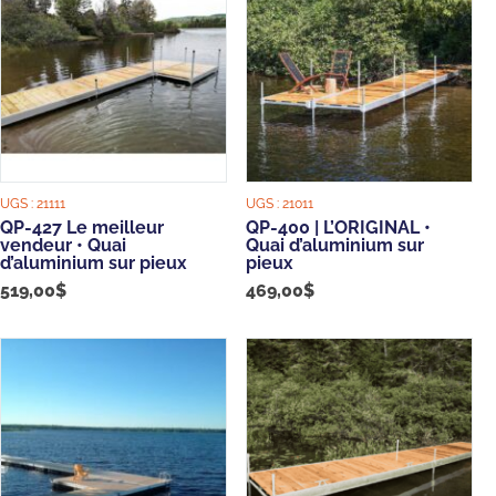
UGS :
21111
UGS :
21011
QP-427 Le meilleur
QP-400 | L’ORIGINAL •
vendeur • Quai
Quai d’aluminium sur
d’aluminium sur pieux
pieux
519,00
$
469,00
$