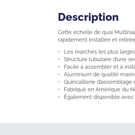
Description
Description
Cette échelle de quai Multinaut
rapidement installée et retiré
Les marches les plus large
Structure tubulaire d’une seu
Facile à assembler et à ins
Aluminium de qualité mari
Quincaillerie d’assemblage 
Fabriqué en Amérique du N
Également disponible avec