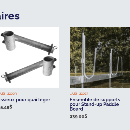
ires
GS :
22009
UGS :
22027
Essieux pour quai léger
Ensemble de supports
pour Stand-up Paddle
75,49
$
Board
239,00
$