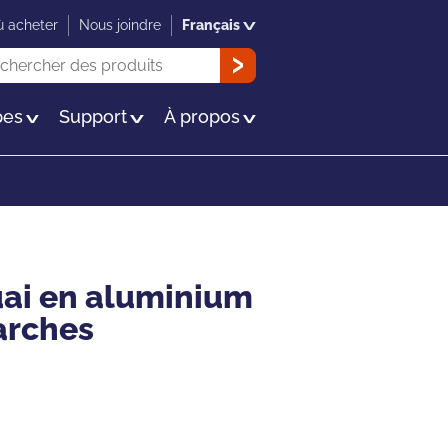
 acheter
Nous joindre
Français
herche
OK
es
Support
À propos
uai en aluminium
arches