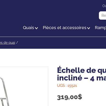
Passer
Où
au
Rec
contenu
principal
Quais
Pièces et accessoires
Ramp
es de quai
/
Échelle de q
incliné – 4 m
UGS :
15521
319,00
$