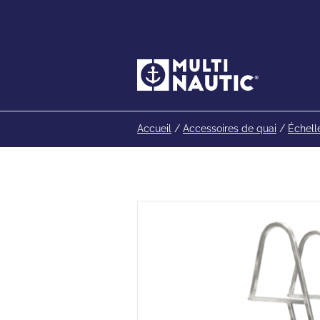
Accueil
/
Accessoires de quai
/
Échell