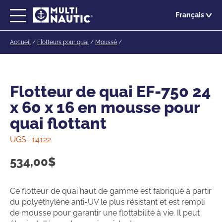
Passer
Français
au
contenu
Accueil
/
Flotteurs pour quai
/
Moussé
/
principal
Flotteur de quai EF-750 24
x 60 x 16 en mousse pour
quai flottant
UGS :
14122
534,00
$
Ce flotteur de quai haut de gamme est fabriqué à partir
du polyéthylène anti-UV le plus résistant et est rempli
de mousse pour garantir une flottabilité à vie. Il peut