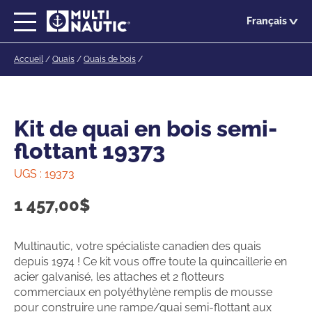
Passer
Français
au
contenu
Accueil
/
Quais
/
Quais de bois
/
principal
Kit de quai en bois semi-
flottant 19373
UGS :
19373
1 457,00
$
Multinautic, votre spécialiste canadien des quais
depuis 1974 ! Ce kit vous offre toute la quincaillerie en
acier galvanisé, les attaches et 2 flotteurs
commerciaux en polyéthylène remplis de mousse
pour construire une rampe/quai semi-flottant aux