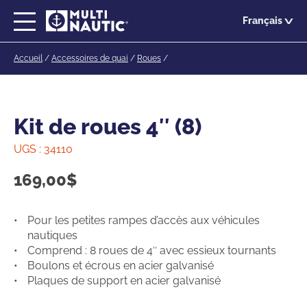
Passer
Français
au
contenu
Accueil
/
Accessoires de quai
/
Roues
/
principal
Kit de roues 4″ (8)
UGS :
34110
169,00
$
Pour les petites rampes d’accès aux véhicules
nautiques
Comprend : 8 roues de 4″ avec essieux tournants
Boulons et écrous en acier galvanisé
Plaques de support en acier galvanisé