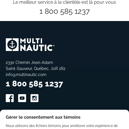
Le meilleur service à la clientèle est là pour vous
1 800 585 1237
2330 Chemin Jean-Adam
Saint-Sauveur, Québec, J0R 1R2
info@multinautic.com
1 800 585 1237
Gérer le consentement aux témoins
Quais & rampes
Nous utilisons des fichiers témoins pour améliorer votre expérience de