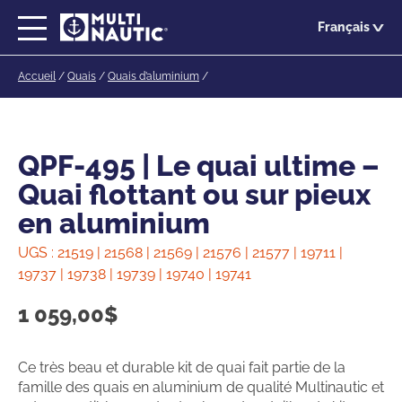
Passer
Français
au
contenu
Accueil
/
Quais
/
Quais d’aluminium
/
principal
QPF-495 | Le quai ultime –
Quai flottant ou sur pieux
en aluminium
UGS :
21519 | 21568 | 21569 | 21576 | 21577 | 19711 |
19737 | 19738 | 19739 | 19740 | 19741
1 059,00
$
Ce très beau et durable kit de quai fait partie de la
famille des quais en aluminium de qualité Multinautic et