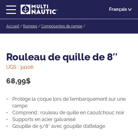
Passer
Français
au
contenu
Accueil
/
Rampes
/
Composantes de rampe
/
principal
Rouleau de quille de 8″
UGS :
34106
68,99
$
Protège la coque lors de l’embarquement sur une
rampe
Comprend : rouleau de quille en caoutchouc noir
Supports en acier galvanisé
Goupille de 5/8″ avec goupille d’attelage