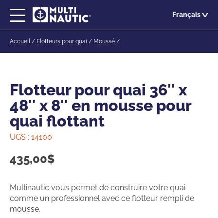
Passer
Français
au
contenu
Accueil
/
Flotteurs pour quai
/
Moussé
/
principal
Flotteur pour quai 36″ x
48″ x 8″ en mousse pour
quai flottant
UGS :
14100
435,00
$
Multinautic vous permet de construire votre quai
comme un professionnel avec ce flotteur rempli de
mousse.