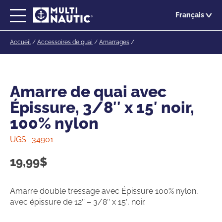
Passer
Français
au
contenu
Accueil
/
Accessoires de quai
/
Amarrages
/
principal
Amarre de quai avec
Épissure, 3/8″ x 15′ noir,
100% nylon
UGS :
34901
19,99
$
Amarre double tressage avec Épissure 100% nylon,
avec épissure de 12″ – 3/8″ x 15′, noir.