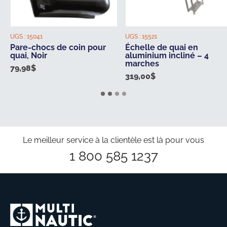
UGS :
15041
UGS :
15521
Pare-chocs de coin pour
Échelle de quai en
quai, Noir
aluminium incliné – 4
marches
79,98
$
319,00
$
Le meilleur service à la clientèle est là pour vous
1 800 585 1237