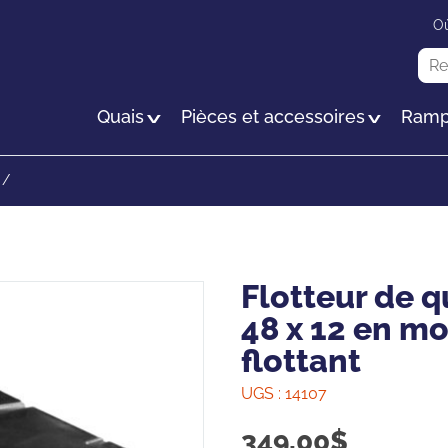
Passer
Où
au
Rec
contenu
principal
Quais
Pièces et accessoires
Ramp
/
Flotteur de q
48 x 12 en m
flottant
UGS :
14107
349,00
$