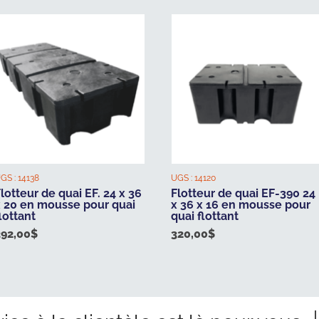
GS :
14138
UGS :
14120
lotteur de quai EF. 24 x 36
Flotteur de quai EF-390 24
x 20 en mousse pour quai
x 36 x 16 en mousse pour
lottant
quai flottant
392,00
$
320,00
$