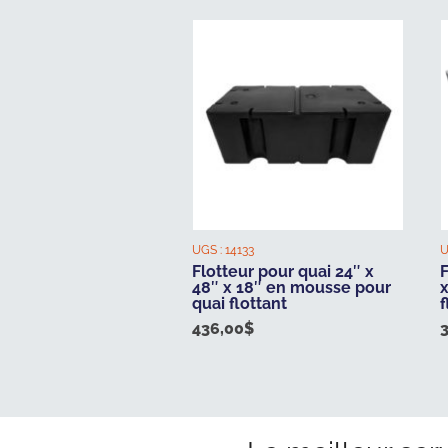
UGS :
14133
U
Flotteur pour quai 24″ x
F
48″ x 18″ en mousse pour
quai flottant
f
436,00
$