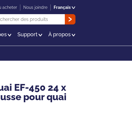
 acheter
Nous joindre
Français
herche
OK
es
Support
À propos
uai EF-450 24 x
ousse pour quai