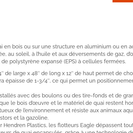
uai en bois ou sur une structure en aluminium ou en aci
alée, au soleil, à l’huile et aux déversements de gaz, d
s de polystyrène expansé (EPS) à cellules fermées.
4″ de large x 48″ de long x 12″ de haut permet de ch
ra épaisse de 1-3/4″, ce qui permet un positionnement
installés avec des boulons ou des tire-fonds et de gr
 que le bois d’œuvre et le matériel de quai restent hor
ueux de l’environnement et résiste aux animaux aqua
stors et la gazoline.
 Hendren Plastics, les flotteurs Eagle dépassent tout
teurs de quai encapsulés, grâce à une technologie de