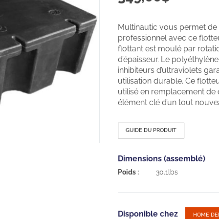
Multinautic vous permet de
professionnel avec ce flot
flottant est moulé par rotat
d’épaisseur. Le polyéthylène
inhibiteurs d’ultraviolets g
utilisation durable. Ce flott
utilisé en remplacement de
élément clé d’un tout nouve
GUIDE DU PRODUIT
Dimensions (assemblé)
Poids :
30.1lbs
Disponible chez
HOME DE