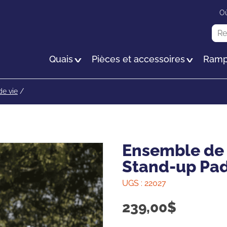
Passer
Où
au
Rec
contenu
principal
Quais
Pièces et accessoires
Ramp
e vie
/
Ensemble de 
Stand-up Pa
UGS :
22027
239,00
$