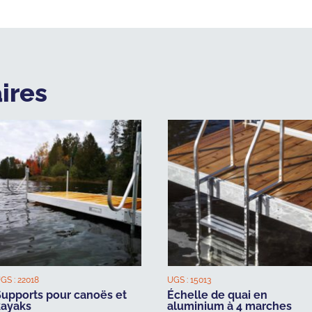
ires
GS :
22018
UGS :
15013
Supports pour canoës et
Échelle de quai en
kayaks
aluminium à 4 marches