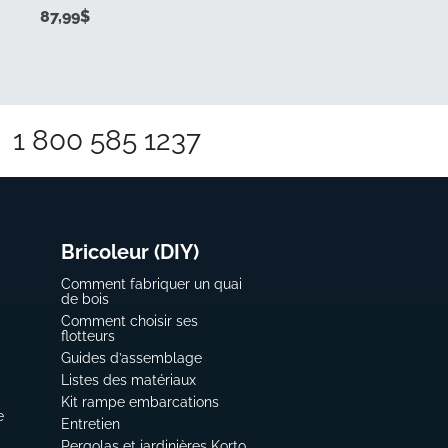
87,99
$
1 800 585 1237
Bricoleur (DIY)
Comment fabriquer un quai
de bois
Comment choisir ses
flotteurs
Guides d’assemblage
Listes des matériaux
Kit rampe embarcations
e
Entretien
Pergolas et jardinières Korto