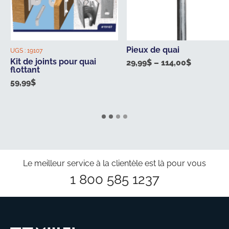
Pieux de quai
UGS :
19107
Kit de joints pour quai
29,99
$
–
114,00
$
Price
flottant
range:
59,99
$
29,99$
through
114,00$
Le meilleur service à la clientèle est là pour vous
1 800 585 1237