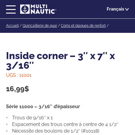
Passer
Français
au
contenu
Accueil
/
Quincaillerie de quai
/
Coins et plaques de renfort
/
principal
Inside corner – 3″ x 7″ x
3/16″
UGS :
11001
16,99
$
Série 11000 – 3/16″ d’épaisseur
Trous de 9/16″ x 1
Espacement des trous centre à centre de 4 1/2″
Nécessite des boulons de 1/2″ (#10118)