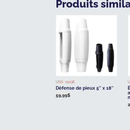
Produits simila
UGS :
15038
U
Défense de pieux 5″ x 18″
a
59,99
$