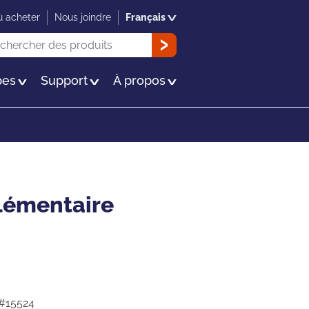
 acheter
Nous joindre
Français
herche
OK
es
Support
À propos
lémentaire
 #15524