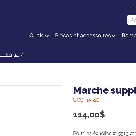
Passer
Où
au
Rec
contenu
principal
Quais
Pièces et accessoires
Ramp
es de quai
/
Marche supp
UGS :
15528
114,00
$
Pour les échelles #15513 et