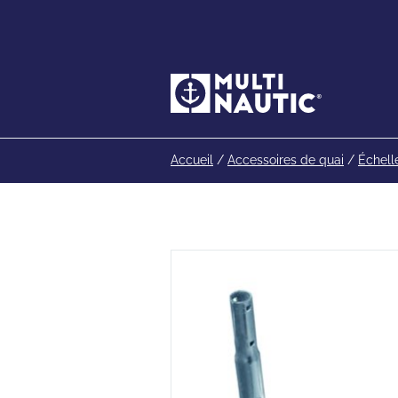
Accueil
/
Accessoires de quai
/
Échell