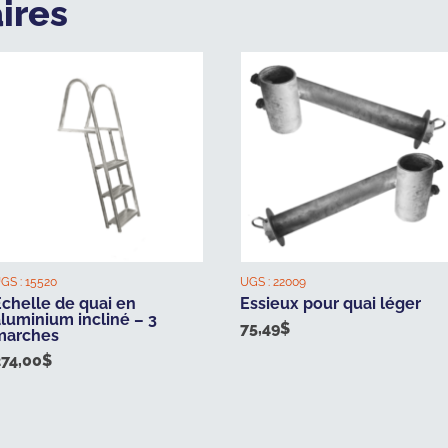
ires
GS :
15520
UGS :
22009
Échelle de quai en
Essieux pour quai léger
luminium incliné – 3
75,49
$
marches
274,00
$