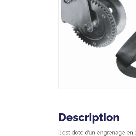
Description
Description
Il est doté d’un engrenage en a