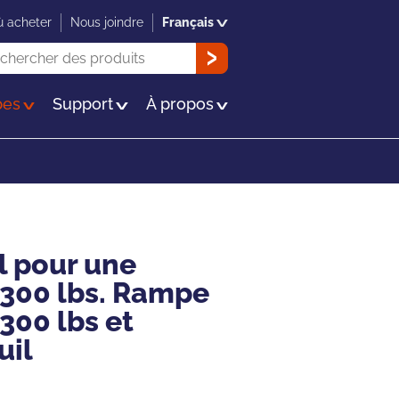
 acheter
Nous joindre
Français
herche
OK
es
Support
À propos
l pour une
1300 lbs. Rampe
300 lbs et
uil