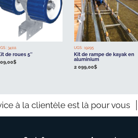
GS :
34111
UGS :
19295
it de roues 5″
Kit de rampe de kayak en
aluminium
109,00
$
2 099,00
$
ice à la clientèle est là pour vous