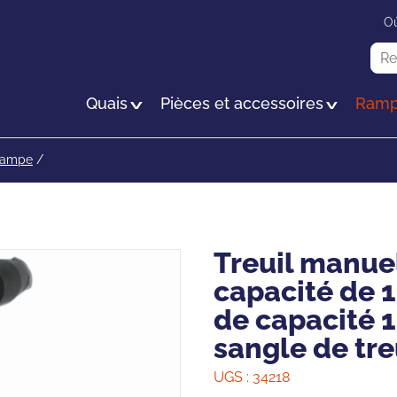
Passer
Où
au
Rec
contenu
principal
Quais
Pièces et accessoires
Ramp
rampe
/
Treuil manue
capacité de 
de capacité 1
sangle de tre
UGS :
34218