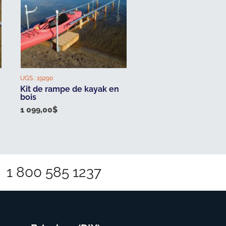
UGS :
19290
Kit de rampe de kayak en
bois
1 099,00
$
1 800 585 1237