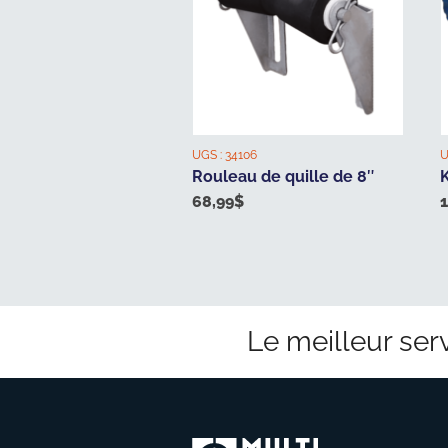
UGS :
34106
U
Rouleau de quille de 8″
K
68,99
$
Le meilleur serv