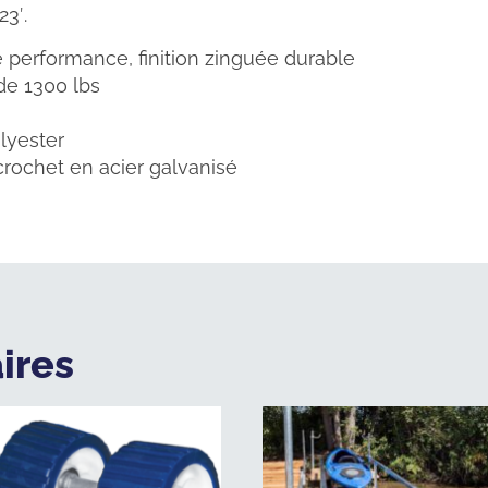
23′.
performance, finition zinguée durable
de 1300 lbs
lyester
crochet en acier galvanisé
ires